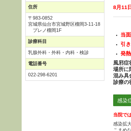
住所
8月11
〒983-0852
宮城県仙台市宮城野区榴岡3-11-18
プレノ榴岡1F
当面
診療科目
引き
乳腺外科・外科・内科・検診
発熱
風邪症
電話番号
場所に
022-298-6201
混み具
診療の
感染
当院で
感染拡
こまめ