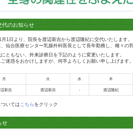
交代のお知らせ
年1月1日より、院長を渡辺新吉から渡辺隆紀に交代いたします。
は、仙台医療センター乳腺外科医長として長年勤務し、種々の
代にともない、外来診療日を下記のように変更いたします。
んご迷惑をおかけしますが、何卒よろしくお願い申し上げます
月
火
水
木
渡辺新吉
渡辺新吉
-
渡辺隆紀
については
こちら
をクリック
らせ