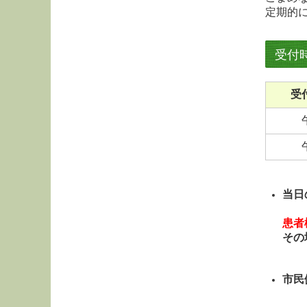
定期的
受付
受
当日
患者
その
市民