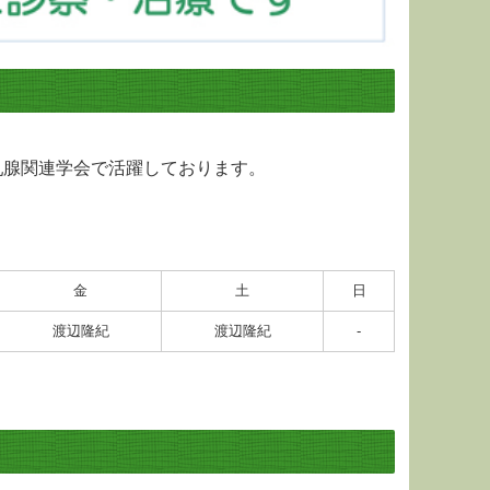
乳腺関連学会で活躍しております。
。
金
土
日
渡辺隆紀
渡辺隆紀
-