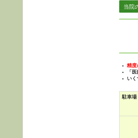
当院
精度
「医
いく
駐車場