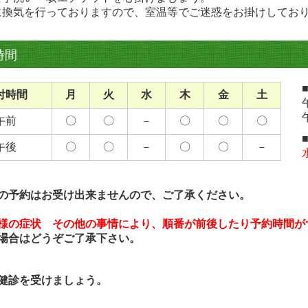
に換気を行っておりますので、室温等でご迷惑をお掛けしてお
時間
付時間
月
火
水
木
金
土
午前
〇
〇
－
〇
〇
〇
午後
〇
〇
－
〇
〇
－
の予約はお受け出来ませんので、ご了承ください。
様の症状 その他の事情により、順番が前後したり予約時間が
場合はどうぞご了承下さい。
健診を受けましょう。