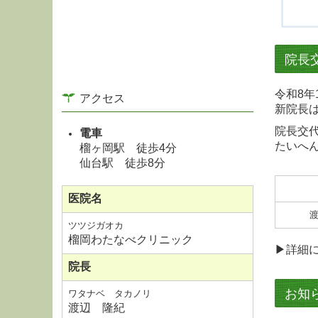
院長
令和8
アクセス
新院長
院長交
電車
たいへ
榴ヶ岡駅 徒歩4分
仙台駅 徒歩8分
医院名
ツツジガオカ
榴岡わたなべクリニック
▶詳細
院長
お知
ワタナベ
タカノリ
渡辺 隆紀